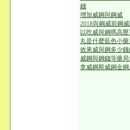
錢
增加
威鋼
與鋼威
2018
與鋼威
前鋼
威
以吃威與鋼嗎
高壓
丸是什麼
藍色小藥
效果
威與鋼多少錢
威鋼與鋼錢等藥局
拿威鋼斯威鋼金鋼