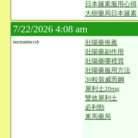
日本籐素服用心得
大樹藥局日本籐素
7/22/2026 4:08 am
壯陽藥推薦
mertzquincyxb
壯陽藥副作用
壯陽藥哪裡買
壯陽藥服用方法
30粒裝威而鋼
犀利士20mg
雙效犀利士
必利勁
東馬藥局