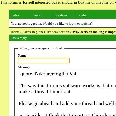
This forum is for sell interested buyer should in-box me or chat me 
Index
Search
Register
Login
You are not logged in. Would you like to
login
or
register
?
Index
»
Forex Beginner Traders Section
» Why decision making is import
Post a reply
Write your message and submit
Name
Message