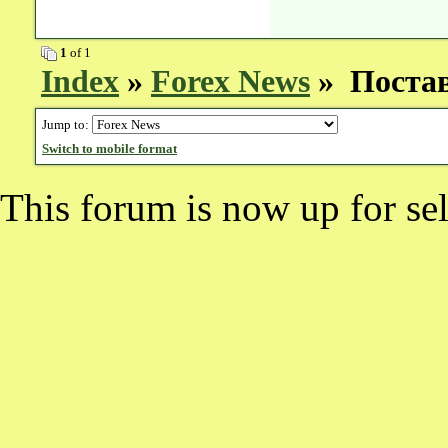
1
of 1
Index
»
Forex News
» Постав
Jump to:
Switch to mobile format
This forum is now up for sel