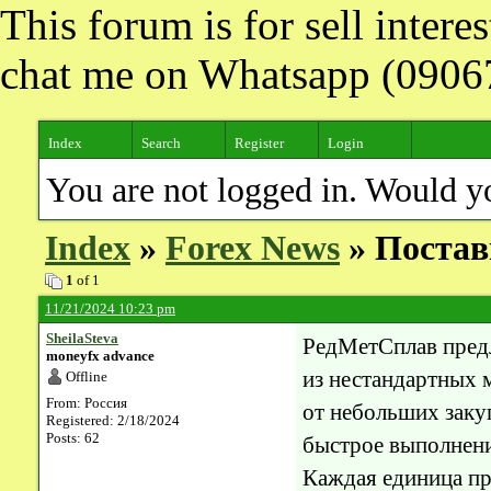
This forum is for sell inter
chat me on Whatsapp (090
Index
Search
Register
Login
You are not logged in. Would y
Index
»
Forex News
» Постав
1
of 1
11/21/2024 10:23 pm
SheilaSteva
РедМетСплав пред
moneyfx advance
из нестандартных 
Offline
From: Россия
от небольших заку
Registered: 2/18/2024
Posts: 62
быстрое выполнени
Каждая единица п