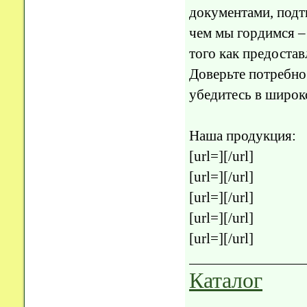
документами, подт
чем мы гордимся –
того как предостав
Доверьте потребно
убедитесь в широк
Наша продукция:
[url=][/url]
[url=][/url]
[url=][/url]
[url=][/url]
[url=][/url]
Каталог