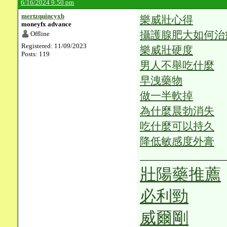
6/16/2024 9:50 pm
mertzquincyxb
樂威壯心得
moneyfx advance
攝護腺肥大如何治
Offline
Registered: 11/09/2023
樂威壯硬度
Posts: 119
男人不舉吃什麼
早洩藥物
做一半軟掉
為什麼晨勃消失
吃什麼可以持久
降低敏感度外膏
壯陽藥推薦
必利勁
威爾剛