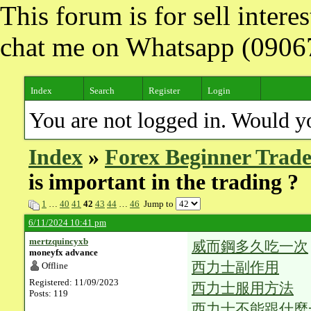
This forum is for sell inter
chat me on Whatsapp (090
Index
Search
Register
Login
You are not logged in. Would y
Index
»
Forex Beginner Trade
is important in the trading ?
1
…
40
41
42
43
44
…
46
Jump to
6/11/2024 10:41 pm
mertzquincyxb
威而鋼多久吃一次
moneyfx advance
西力士副作用
Offline
Registered: 11/09/2023
西力士服用方法
Posts: 119
西力士不能跟什麼