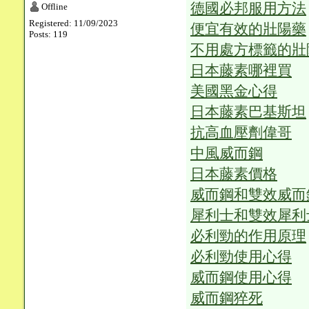
德國必邦服用方法
Offline
Registered: 11/09/2023
便宜有效的壯陽藥
Posts: 119
不用處方標籤的壯
日本藤素哪裡買
美國黑金心得
日本藤素巴基斯坦
抗高血壓劑偉哥
中風威而鋼
日本藤素價格
威而鋼和雙效威而
犀利士和雙效犀利
必利勁的作用原理
必利勁使用心得
威而鋼使用心得
威而鋼猝死