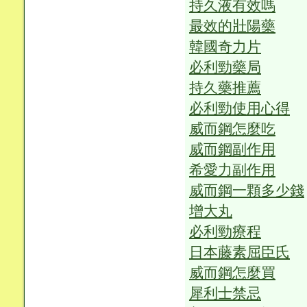
持久液有效嗎
最效的壯陽藥
韓國奇力片
必利勁藥局
持久藥推薦
必利勁使用心得
威而鋼怎麼吃
威而鋼副作用
希愛力副作用
威而鋼一顆多少錢
增大丸
必利勁療程
日本藤素屈臣氏
威而鋼怎麼買
犀利士禁忌