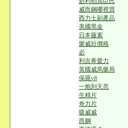
必利勁屈臣氏
威而鋼哪裡買
西力士副產品
美國黑金
日本藤素
樂威壯價格
必
利吉希愛力
英國威馬藥局
保羅v8
一炮到天亮
生精片
奇力片
吸威威
而鋼