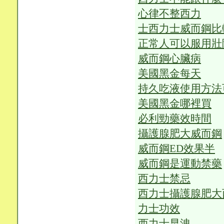
心律不整西力
士西力士威而鋼比
正常人可以服用壯
威而鋼心臟病
美國黑金每天
持久吃液使用方法
美國黑金哪裡買
必利勁藥效時間
攝護腺肥大威而鋼
威而鋼ED效果半
威而鋼是運動禁藥
西力士禁忌
西力士攝護腺肥大
力士功效
西力士早洩