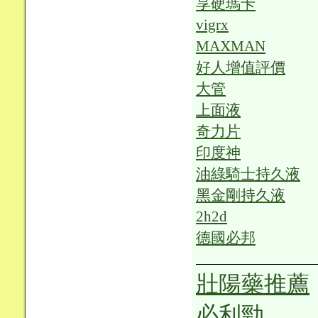
享硬瑪卡
vigrx
MAXMAN
好人增值評價
大管
上面液
奇力片
印度神
油綠騎士持久液
黑金剛持久液
2h2d
德國必邦
壯陽藥推薦
必利勁