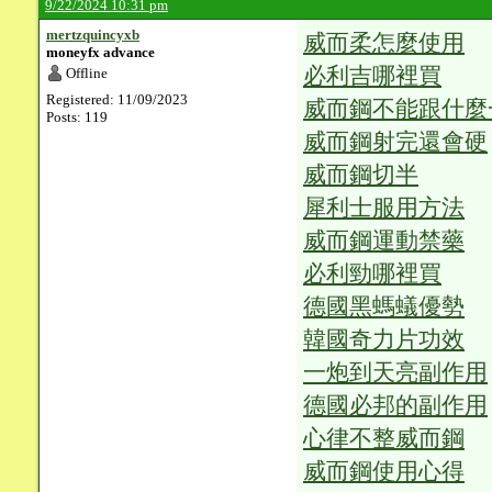
9/22/2024 10:31 pm
mertzquincyxb
威而柔怎麼使用
moneyfx advance
必利吉哪裡買
Offline
Registered: 11/09/2023
威而鋼不能跟什麼
Posts: 119
威而鋼射完還會硬
威而鋼切半
犀利士服用方法
威而鋼運動禁藥
必利勁哪裡買
德國黑螞蟻優勢
韓國奇力片功效
一炮到天亮副作用
德國必邦的副作用
心律不整威而鋼
威而鋼使用心得