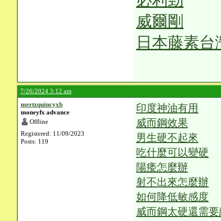
必利勁
威爾剛
日本藤素台
7/26/2024 3:12 am
mertzquincyxb
印度神油有用
moneyfx advance
威而鋼效果
Offline
Registered: 11/09/2023
男生硬不起來
Posts: 119
吃什麼可以變硬
陽痿怎麼辦
射不出來怎麼辦
如何降低敏感度
威而鋼太硬還需要