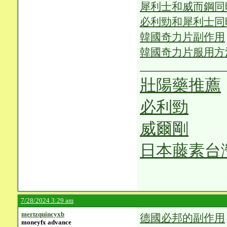
犀利士和威而鋼同
必利勁和犀利士同
韓國奇力片副作用
韓國奇力片服用方
壯陽藥推薦
必利勁
威爾剛
日本藤素台
7/28/2024 3:29 am
mertzquincyxb
德國必邦的副作用
moneyfx advance