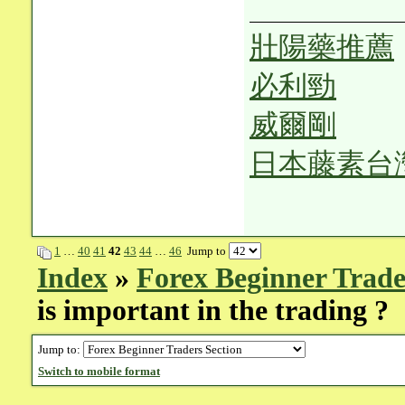
壯陽藥推薦
必利勁
威爾剛
日本藤素台
1
…
40
41
42
43
44
…
46
Jump to
Index
»
Forex Beginner Trade
is important in the trading ?
Jump to:
Switch to mobile format