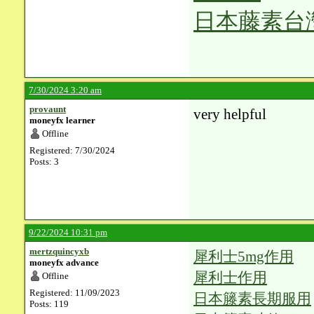
日本藤素台
7/30/2024 3:20 am
provaunt
very helpful
moneyfx learner
Offline
Registered: 7/30/2024
Posts: 3
9/22/2024 10:31 pm
mertzquincyxb
犀利士5mg作用
moneyfx advance
犀利士作用
Offline
Registered: 11/09/2023
日本籐素長期服用
Posts: 119