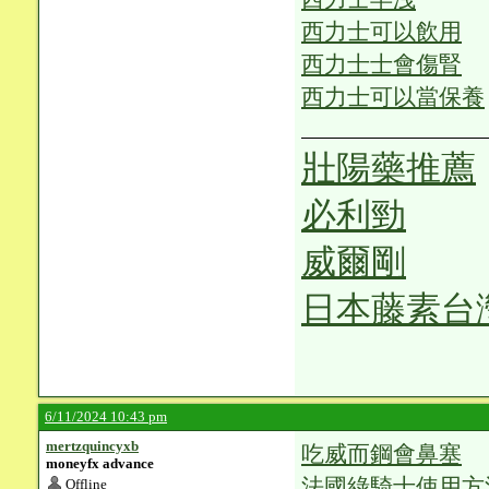
西力士可以飲用
西力士士會傷腎
西力士可以當保養
壯陽藥推薦
必利勁
威爾剛
日本藤素台
6/11/2024 10:43 pm
mertzquincyxb
吃威而鋼會鼻塞
moneyfx advance
法國綠騎士使用方
Offline