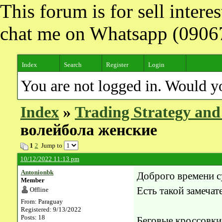
This forum is for sell inter
chat me on Whatsapp (090
Index
Search
Register
Login
You are not logged in. Would y
Index
»
Trading Strategy and
волейбола женские
1
2
Jump to
10/12/2022 11:13 pm
Antonionbk
Доброго времени с
Member
Есть такой замеча
Offline
From: Paraguay
Registered: 9/13/2022
Posts: 18
Беговые кроссовки