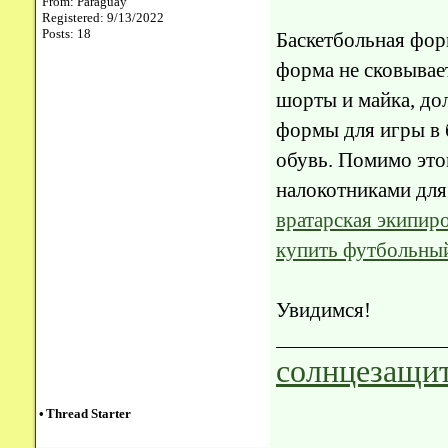
From: Paraguay
Registered: 9/13/2022
Posts: 18
Баскетбольная фор
форма не сковывае
шорты и майка, до
формы для игры в 
обувь. Помимо это
налокотниками для
вратарская экипир
купить футбольны
Увидимся!
солнцезащит
•
Thread Starter