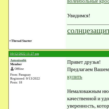
волейбольные крос
Увидимся!
солнцезащит
•
Thread Starter
10/12/2022 11:27 pm
Antonionbk
Привет друзья!
Member
Предлагаем Вашем
Offline
From: Paraguay
купить
Registered: 9/13/2022
Posts: 18
Немаловажным нюан
качественной и уд
уверенность, кото