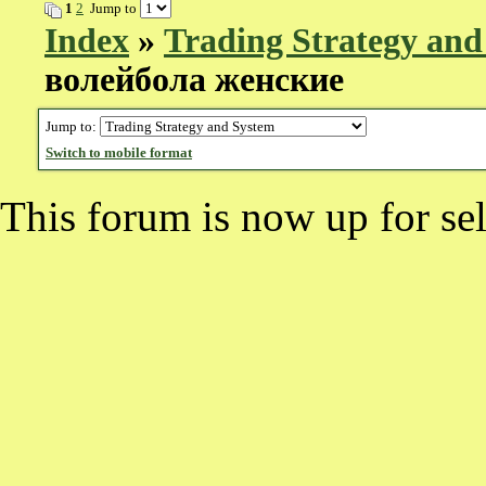
1
2
Jump to
Index
»
Trading Strategy and
волейбола женские
Jump to:
Switch to mobile format
This forum is now up for sel