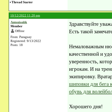
•
Thread Starter
10/12/2022 11:20 pm
Antonionbk
Здравствуйте уваж
Member
Есть такой замеча
Offline
From: Paraguay
Registered: 9/13/2022
Posts: 18
Немаловажным нюан
качественной и уд
уверенность, кото
игрокам. И на трен
экипировку. Врата
шиповки для бега 
обувь для волейбо
Хорошего дня!