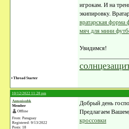
игрокам. И на трен
экипировку. Врата
вратарская форма 
мяч для мини футб
Увидимся!
солнцезащит
•
Thread Starter
10/12/2022 11:28 pm
Antonionbk
Добрый день госпо
Member
Предлагаем Вашем
Offline
From: Paraguay
кроссовки
Registered: 9/13/2022
Posts: 18