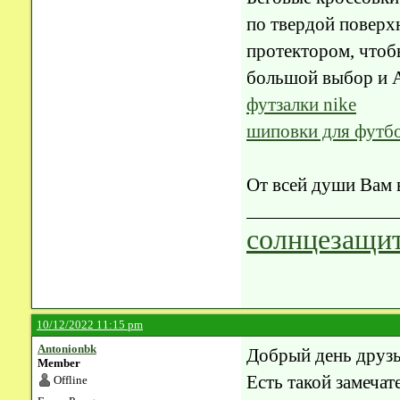
по твердой поверх
протектором, чтобы 
большой выбор и 
футзалки nike
шиповки для футб
От всей души Вам в
солнцезащит
10/12/2022 11:15 pm
Antonionbk
Добрый день друзь
Member
Есть такой замеча
Offline