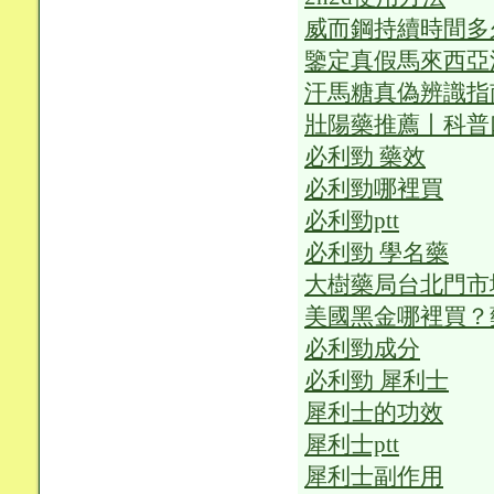
威而鋼持續時間多
鑒定真假馬來西亞
汗馬糖真偽辨識指
壯陽藥推薦丨科普
必利勁 藥效
必利勁哪裡買
必利勁ptt
必利勁 學名藥
大樹藥局台北門市
美國黑金哪裡買？
必利勁成分
必利勁 犀利士
犀利士的功效
犀利士ptt
犀利士副作用