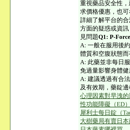
重視藥品安全性，
求價格優惠，也可
詳細了解平台的合
方面的疑惑或資訊，可
見問題
Q1: P-F
A: 一般在服用後
體質和空腹狀態而
A: 此藥並非每
免過量影響身體健
A: 建議透過有
及有效期，藥錠邊
心理因素對早洩的
性功能障礙（ED
犀利士每日錠（Tad
大樹藥局有賣日本
日本藤素哪裡買