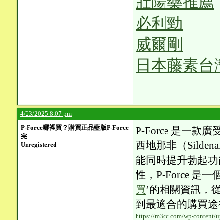
壯陽藥推薦
必利勁
威爾剛
日本藤素台
4/23/2025 8:07 pm
P-Force哪裡買？購買正品藍版P-Force
P-Force 是
完
西地那非（Silden
Unregistered
能同時提升勃起功
性，P-Force
買
’的相關資訊，
到最適合的購買途徑。P
https://m3cc.com/wp-content/u