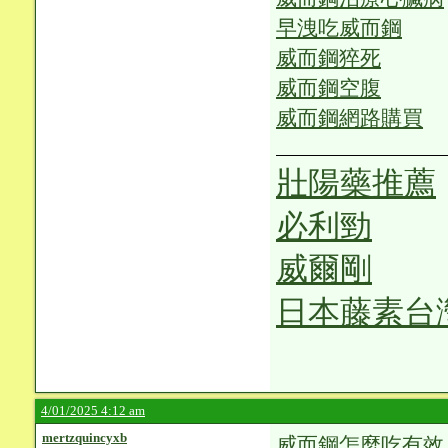
早洩吃威而鋼
威而鋼猝死
威而鋼空腹
威而鋼網路購買
壯陽藥推薦
必利勁
威爾剛
日本藤素台
4/01/2025 4:12 am
mertzquincyxb
威而鋼怎麼吃有效