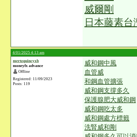
威爾剛
日本藤素台
4/01/2025 4:13 am
mertzquincyxb
威和鋼中風
moneyfx advance
血管威
Offline
Registered: 11/09/2023
和鋼血管擴張
Posts: 119
威和鋼支撐多久
保護腺肥大威和鋼
威和鋼吃太多
威和鋼處方標籤
洗腎威和剛
威和鋼多久可以消