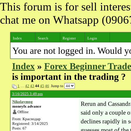
This forum is for sell inter
chat me on Whatsapp (090
Index
Search
Register
Login
You are not logged in. Would y
Index
»
Forex Beginner Trade
is important in the trading ?
1
…
42
43
44
45
46
Jump to
3/16/2025 3:49 pm
Nikolaymog
Rerun and Cassandra
moneyfx advance
said only a couple 
Offline
From: Краснодар
declines rapidly in 
Registered: 3/14/2025
Posts: 67
guesses most of the 