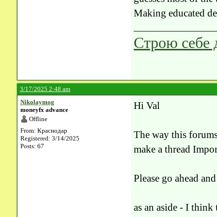
Making educated dec
Строю себе 
3/17/2025 2:48 am
Nikolaymog
Hi Val
moneyfx advance
Offline
From: Краснодар
The way this forums
Registered: 3/14/2025
Posts: 67
make a thread Impor
Please go ahead and 
as an aside - I thin