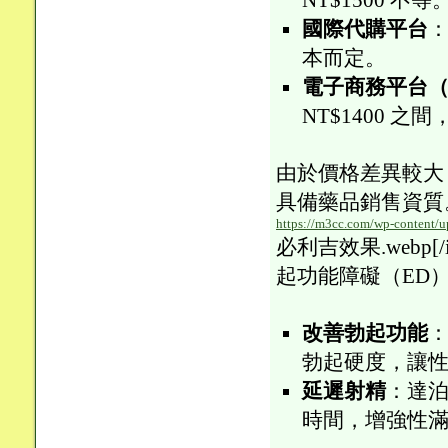
NT$1500 不等
國際代購平台
：
本而定。
電子商務平台（
NT$1400 
由於價格差異較大
具備藥品銷售資質。P-
https://m3cc.com/wp-content/u
必利吉效果.webp[/i
起功能障礙（ED
改善勃起功能
勃起硬度，讓
延遲射精
：達
時間，增強性