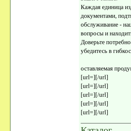
Каждая единица и
документами, под
обслуживание - на
вопросы и находит
Доверьте потребно
убедитесь в гибко
оставляемая проду
[url=][/url]
[url=][/url]
[url=][/url]
[url=][/url]
[url=][/url]
Каталог