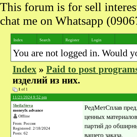
This forum is for sell inter
chat me on Whatsapp (090
Index
Search
Register
Login
You are not logged in. Would y
Index
»
Paid to post program
изделий из них.
1
of 1
11/21/2024 9:52 pm
SheilaSteva
РедМетСплав предл
moneyfx advance
ценных материалов
Offline
From: Россия
партий до обширны
Registered: 2/18/2024
Posts: 62
вашего заказа.