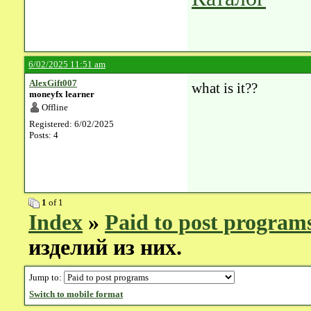
6/02/2025 11:51 am
AlexGift007
what is it??
moneyfx learner
Offline
Registered: 6/02/2025
Posts: 4
1
of 1
Index
»
Paid to post program
изделий из них.
Jump to:
Switch to mobile format