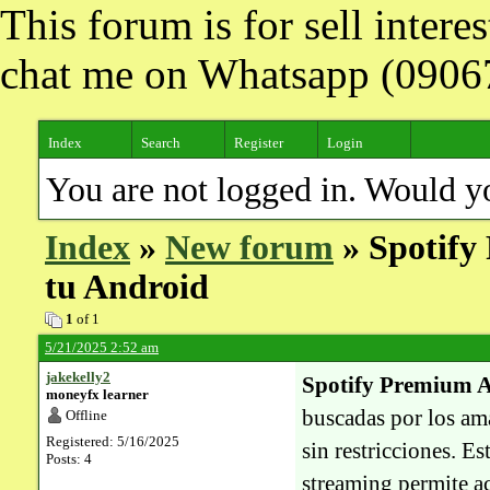
This forum is for sell inter
chat me on Whatsapp (090
Index
Search
Register
Login
You are not logged in. Would y
Index
»
New forum
» Spotify
tu Android
1
of 1
5/21/2025 2:52 am
jakekelly2
Spotify Premium 
moneyfx learner
buscadas por los ama
Offline
Registered: 5/16/2025
sin restricciones. E
Posts: 4
streaming permite a