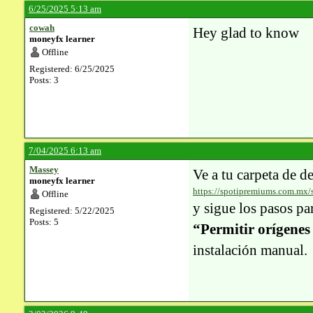
6/25/2025 5:13 am
cowah
Hey glad to know
moneyfx learner
Offline
Registered: 6/25/2025
Posts: 3
7/04/2025 6:13 am
Massey
Ve a tu carpeta de d
moneyfx learner
https://spotipremiums.com.mx/
Offline
y sigue los pasos pa
Registered: 5/22/2025
Posts: 5
“Permitir orígenes
instalación manual.