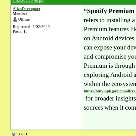
2/02/2026 9:49 pm
AlizaDavenport
“Spotify Premium 
Member
refers to installing
Offline
Registered: 7/02/2025
Premium features lik
Posts: 16
on Android devices.
can expose your devi
and compromise your
Premium is through t
exploring Android a
within the ecosystem
https://bittv-apk.gamemodfre
for broader insight
sources when it com
1
of 1