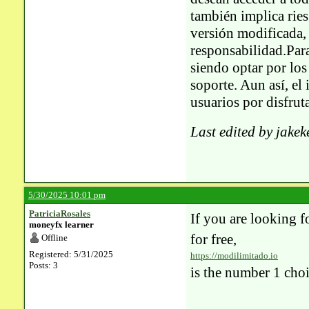
también implica ries
versión modificada,
responsabilidad.Para
siendo optar por los
soporte. Aun así, el
usuarios por disfruta
Last edited by jake
5/30/2025 10:01 pm
PatriciaRosales
If you are looking 
moneyfx learner
for free,
Offline
Registered: 5/31/2025
https://modilimitado.io
Posts: 3
is the number 1 choi