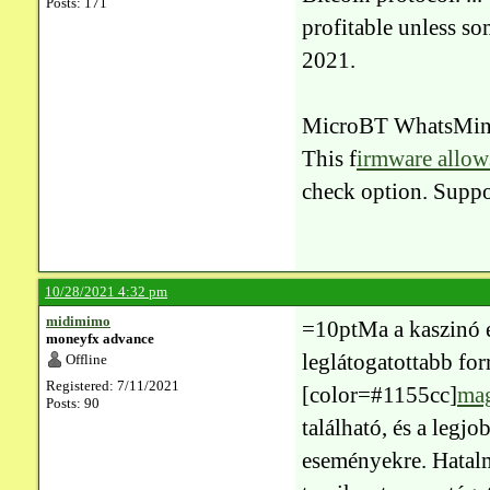
Posts: 171
profitable unless so
2021.
MicroBT WhatsMine
This f
irmware allow
check option. Suppo
10/28/2021 4:32 pm
midimimo
=10ptMa a kaszinó és
moneyfx advance
leglátogatottabb for
Offline
Registered: 7/11/2021
[color=#1155cc]
mag
Posts: 90
található, és a leg
eseményekre. Hatalm