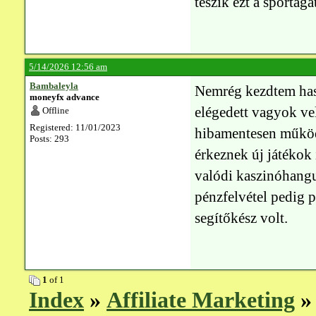
teszik ezt a sportá
5/14/2026 12:56 am
Bambaleyla
Nemrég kezdtem has
moneyfx advance
elégedett vagyok ve
Offline
Registered: 11/01/2023
hibamentesen működn
Posts: 293
érkeznek új játékok 
valódi kaszinóhangu
pénzfelvétel pedig p
segítőkész volt.
1
of 1
Index
»
Affiliate Marketing
»