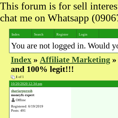
This forum is for sell inter
chat me on Whatsapp (090
Index
Search
Register
Login
You are not logged in. Would y
Index
»
Affiliate Marketing
»
and 100% legit!!!
1
of 1
10/20/2020 12:34 pm
shariarporosh
moneyfx expert
Offline
Registered: 6/19/2019
Posts: 491