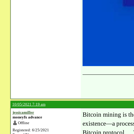
10/05/2021 7:19 am
jessicamiller
Bitcoin mining is t
moneyfx advance
existence—a process
Offline
Registered: 6/25/2021
Bitcoin protocol. ..